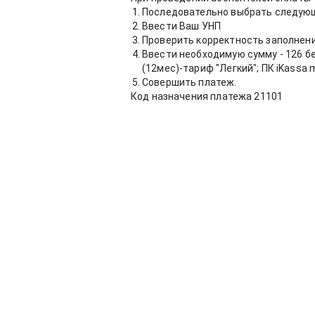
Последовательно выбрать следующ
Ввести Ваш УНП
Проверить корректность заполнен
Ввести необходимую сумму - 126 бел.р
(12мес)-тариф "Легкий"; ПК iKassa mu
Совершить платеж.
Код назначения платежа 21101