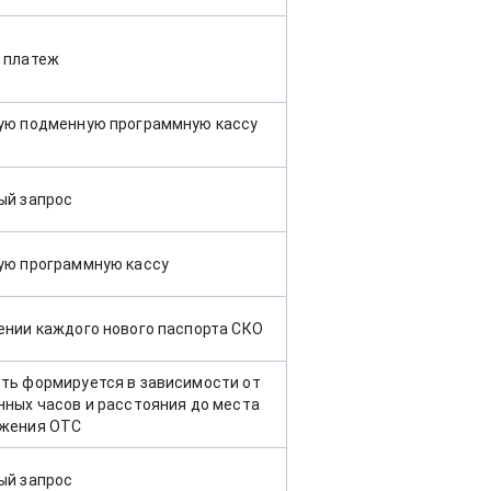
 платеж
ую подменную программную кассу
ый запрос
ую программную кассу
ении каждого нового паспорта СКО
ть формируется в зависимости от
нных часов и расстояния до места
жения ОТС
ый запрос