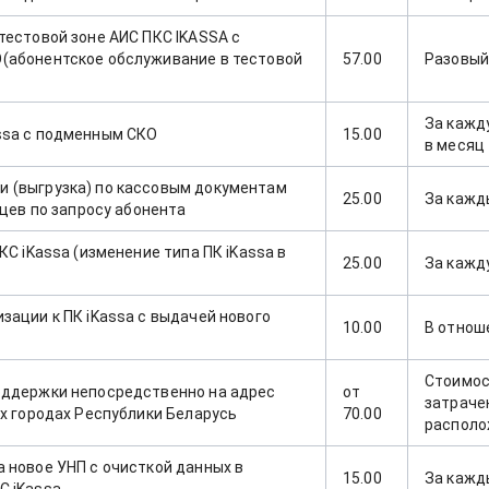
тестовой зоне АИС ПКС IKASSA с
(абонентское обслуживание в тестовой
57.00
Разовый
За кажд
ssa c подменным СКО
15.00
в месяц
 (выгрузка) по кассовым документам
25.00
За кажд
яцев по запросу абонента
КС iKassa (изменение типа ПК iKassa в
25.00
За кажд
зации к ПК iKassa с выдачей нового
10.00
В отнош
Стоимос
оддержки непосредственно на адрес
от
затраче
ых городах Республики Беларусь
70.00
располо
 новое УНП с очисткой данных в
15.00
За кажд