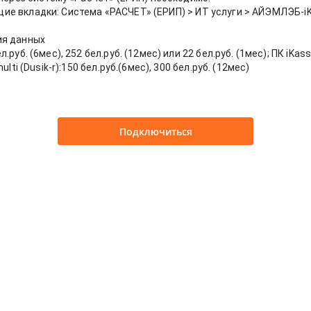
ие вкладки: Система «РАСЧЕТ» (ЕРИП)
>
ИТ услуги
>
АЙЭМЛЭБ-iK
ия данных
уб. (6мес), 252 бел.руб. (12мес) или 22 бел.руб. (1мес); ПК iKassa
lti (Dusik-r):150 бел.руб.(6мес), 300 бел.руб. (12мес)
Подключиться