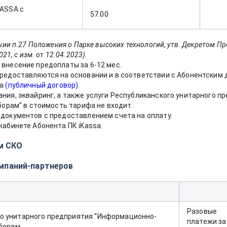
KASSA c
57.00
нии п.27 Положения о Парке высоких технологий, утв. Декретом Пр
21, с изм. от 12.04.2023).
внесение предоплаты за 6-12 мес.
редоставляются на основании и в соответствии с Абонентским
sa
(публичный договор).
ния, эквайринг, а также услуги Республиканского унитарного 
борам” в стоимость тарифа не входит.
документов с предоставлением счета на оплату.
кабинете Абонента ПК iKassa.
м СКО
мпаний-партнеров
Разовые
о унитарного предприятия “Информационно-
платежи за
сборам