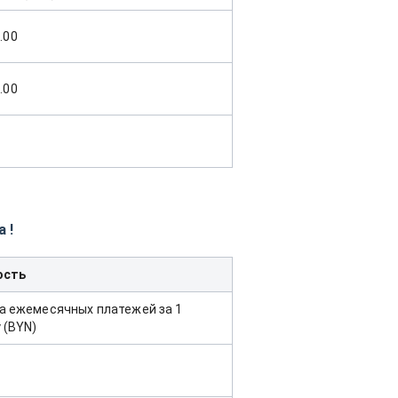
.00
.00
 !
ость
а ежемесячных платежей за 1
 (BYN)