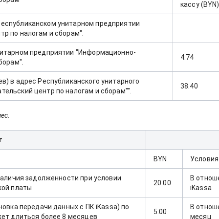
кассу (BYN
Республиканском унитарном предприятии
р по налогам и сборам".
нитарном предприятии "Информационно-
4.74
борам".
в) в адрес Республиканского унитарного
38.40
ельский центр по налогам и сборам"".
ес.
г
BYN
Условия
 наличия задолженности при условии
В отнош
20.00
кой платы
iKassa
новка передачи данных с ПК iKassa) по
В отнош
5.00
жет длиться более 8 месяцев
месяц