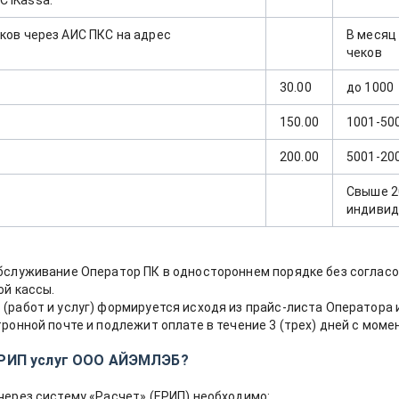
 iKassa.
ков через АИС ПКС на адрес
В месяц
чеков
30.00
до 1000
150.00
1001-50
200.00
5001-20
Свыше 2
индивид
бслуживание Оператор ПК в одностороннем порядке без согласо
ой кассы.
работ и услуг) формируется исходя из прайс-листа Оператора и 
ронной почте и подлежит оплате в течение 3 (трех) дней с моме
 ЕРИП услуг ООО АЙЭМЛЭБ?
через систему «Расчет» (ЕРИП) необходимо: