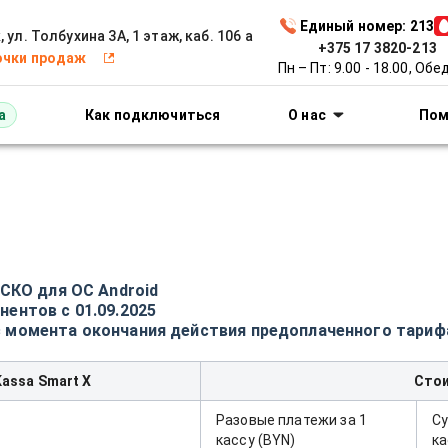
iKassa
Единый номер: 213
 ул. Толбухина 3А, 1 этаж, каб. 106 а
+375 17 3820-213
очки продаж
Пн – Пт: 9.00 - 18.00, Обед
а
Как подключиться
О нас
По
 СКО для ОС Android
ентов c 01.09.2025
 момента окончания действия предоплаченного тариф
assa Smart X
Сто
Разовые платежи за 1
Су
кассу (BYN)
ка