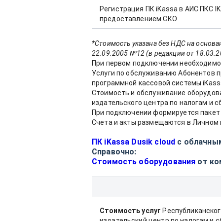
Регистрация ПК iKassa в АИС ПКС I
предоставлением СКО
*Стоимость указана без НДС на основа
22.09.2005 №12 (в редакции от 18.03.20
При первом подключении необходимо 
Услуги по обслуживанию Абонентов п
программной кассовой системы iKas
Стоимость и обслуживание оборудова
издательского центра по налогам и с
При подключении формируется пакет 
Счета и акты размещаются в Личном 
ПК iKassa Dusik cloud
c облачны
Справочно:
Стоимость оборудования
от ко
Стоимость услуг
Республиканског
издательский центр по налогам и 