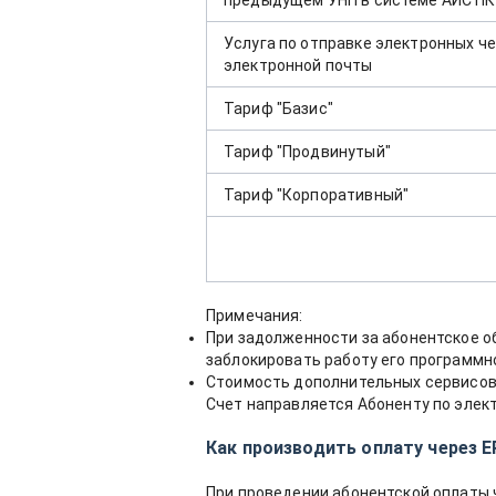
предыдущем УНП в системе АИС ПКС
Услуга по отправке электронных че
электронной почты
Тариф "Базис"
Тариф "Продвинутый"
Тариф "Корпоративный"
Примечания:
При задолженности за абонентское о
заблокировать работу его программн
Стоимость дополнительных сервисов (
Счет направляется Абоненту по элект
Как производить оплату через
При проведении абонентской оплаты 