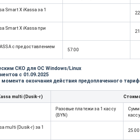
a Smart X iKassa за 1
22
a Smart X iKassa при
21
IKASSA c предоставлением
57.00
ическим СКО для ОС Windows/Linux
ентов c 01.09.2025
 момента окончания действия предоплаченного тарифа
ssa multi (Dusik-r)
Стоим
Разовые платежи за 1 кассу
Сумм
(BYN)
кассу
multi (Dusik-r) за 1
25.00