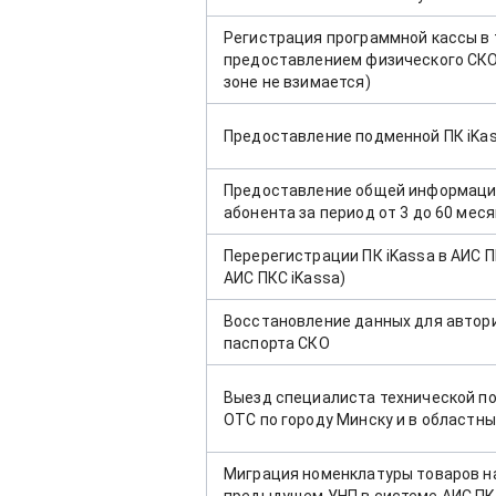
Регистрация программной кассы в 
предоставлением физического СКО
зоне не взимается)
Предоставление подменной ПК iKa
Предоставление общей информации
абонента за период от 3 до 60 мес
Перерегистрации ПК iKassa в АИС П
АИС ПКС iKassa)
Восстановление данных для автори
паспорта СКО
Выезд специалиста технической п
ОТС по городу Минску и в областн
Миграция номенклатуры товаров на