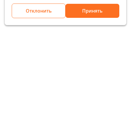
Отклонить
Принять
Вернуться на все новости
Касса
Интеграторам
iKassa Smart X
OpenAPI
iKassa Dusik Cloud
iKassa Pay